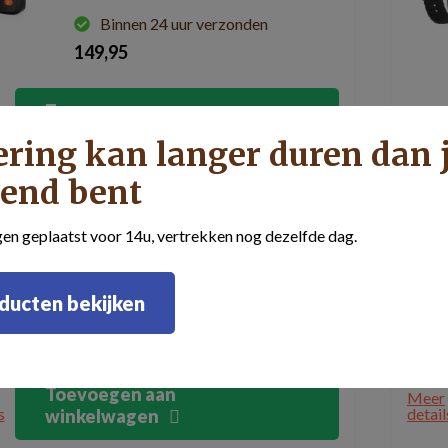
Binnen 24 uur verzonden
149,95
Toevoegen aan
Meer
s
detail
winkelwagen
ering kan langer duren dan 
end bent
Personenalarm armband 4G
gen geplaatst voor 14u, vertrekken nog dezelfde dag.
ducten bekijken
Binnen 24 uur verzonden
149,95
Toevoegen aan
Meer
s
detail
winkelwagen