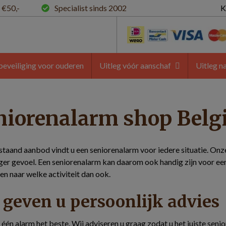
 €50,-
Specialist sinds 2002
K
beveiliging voor ouderen
Uitleg vóór aanschaf
Uitleg n
niorenalarm shop Belg
staand aanbod vindt u een seniorenalarm voor iedere situatie. On
iger gevoel. Een seniorenalarm kan daarom ook handig zijn voor een
 naar welke activiteit dan ook.
 geven u persoonlijk advies
et één alarm het beste. Wij adviseren u graag zodat u het juiste seni