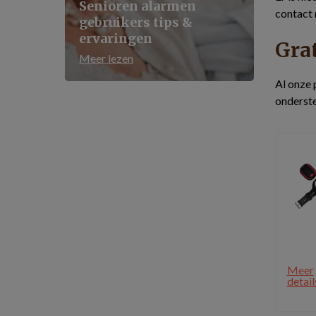
Senioren alarmen
contact 
gebruikers tips &
ervaringen
Grat
Meer lezen
Al onze 
onderste
Meer
detail