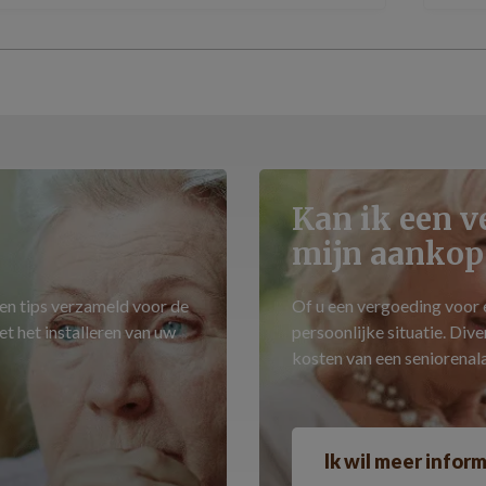
Kan ik een v
mijn aankop
 en tips verzameld voor de
Of u een vergoeding voor e
et het installeren van uw
persoonlijke situatie. Div
kosten van een seniorenal
Ik wil meer infor