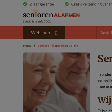
2 jaar garantie
Gratis verzending vanaf
Specialist sinds 2002
Webshop
Beste 
Home
|
Seniorenalarm shop België
Se
In onder
een veil
meenemen
Wij
Er is ni