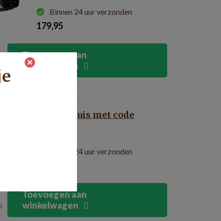
Binnen 24 uur verzonden
179,95
Toevoegen aan
s
winkelwagen
je
Sleutelkluis met code
Binnen 24 uur verzonden
39,95
Toevoegen aan
s
winkelwagen