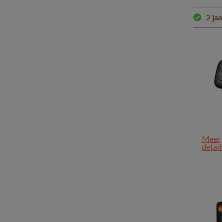
2 ja
Meer
detail