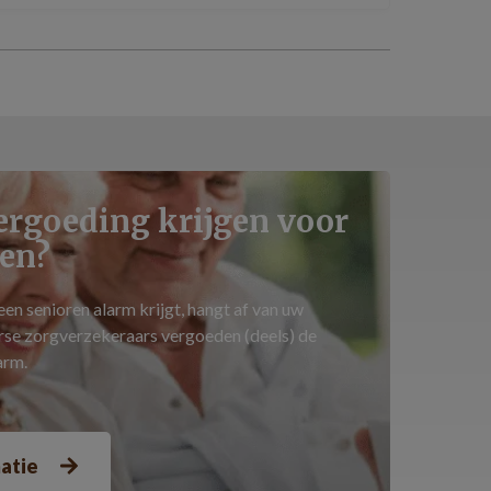
ergoeding krijgen voor
en?
en senioren alarm krijgt, hangt af van uw
erse zorgverzekeraars vergoeden (deels) de
arm.
matie