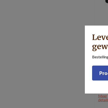
Meer
detail
Lev
gew
Bestellin
Pro
Meer
detail