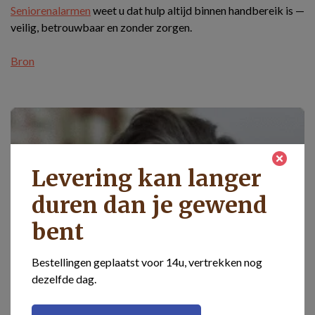
Seniorenalarmen
weet u dat hulp altijd binnen handbereik is —
veilig, betrouwbaar en zonder zorgen.
Bron
Levering kan langer
duren dan je gewend
bent
Bestellingen geplaatst voor 14u, vertrekken nog
dezelfde dag.